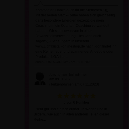
Kommentar: Danke euch für die Sternchen :-)))
Mit der neuen Matrix-Reihe haben sich gleichzeitig
ganz besondere Energien gezeigt, die mein
Coaching in ein Quanten-Coaching verwandelt
haben... Wir sind sowas von in einer
Bewusstseinserweiterung... Ich kann euch
sagen:-))) Schaut gern in unserem
www.Lichtkristall-onlineshop.de nach, dort findet ihr
eine Reihe neuer und spannender Angebote oder
Produkte! LG Arijana
durch • OM-ACADEMY • am 18.11.2023
Anonymer Teilnehmer
am 09.11.2023
(Teilgenommen am 07.11.2023)
6 von 6 Punkten
...sehr gut und einfach erklärt...in Worten und in
Bildern...wie auch in allen anderen Teilen dieser
Reihe...