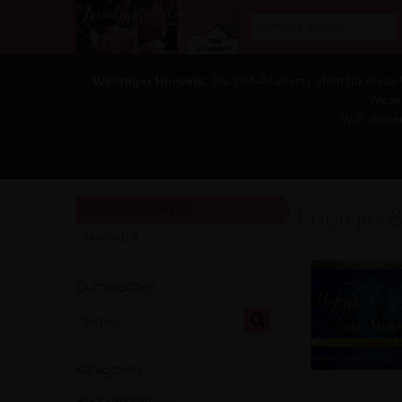
Wichtiger Hinweis:
Die OM-Academy steht für diese WE
Wesen
WIR diene
Energie &
Online-Seminare
[19]
Videos
[17]
Durchsuchen
Kategorien
Alle Kategorien
[525]