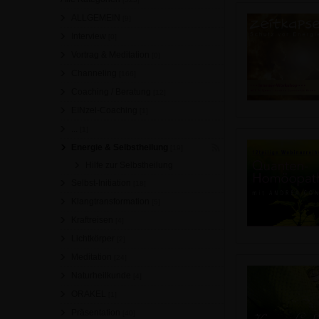
ALLGEMEIN
[9]
Interview
[0]
Vortrag & Meditation
[0]
Channeling
[166]
Coaching / Beratung
[12]
EINzel-Coaching
[1]
...
[1]
Energie & Selbstheilung
[19]
Hilfe zur Selbstheilung
Selbst-Initiation
[18]
Klangtransformation
[5]
Kraftreisen
[4]
Lichtkörper
[2]
Meditation
[24]
Naturheilkunde
[4]
ORAKEL
[1]
Präsentation
[40]