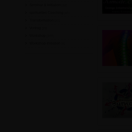
Seminar & Initiation
[19]
spirituelles Coaching
[45]
Transformation
[31]
Vortrag
[20]
Workshop
[100]
Workshop-Initiation
[4]