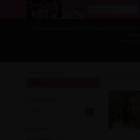
Wichtiger Hinweis:
Die OM-Academy steht für diese WE
Wesen
WIR diene
Klangtra
Online-Seminare
[5]
Videos
[4]
Durchsuchen
Kategorien
Alle Kategorien
[477]