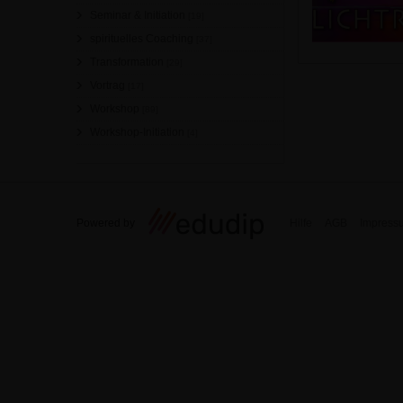
Seminar & Initiation
[19]
spirituelles Coaching
[37]
Transformation
[29]
Vortrag
[17]
Workshop
[89]
Workshop-Initiation
[4]
Powered by
Hilfe
AGB
Impress