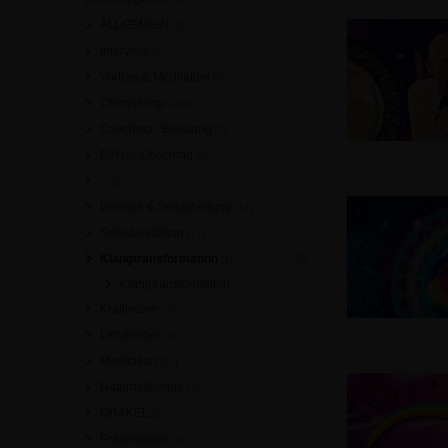
ALLGEMEIN
[9]
Interview
[0]
Vortrag & Meditation
[0]
Channeling
[159]
Coaching / Beratung
[7]
EINzel-Coaching
[0]
...
[1]
Energie & Selbstheilung
[17]
Selbst-Initiation
[17]
Klangtransformation
[4]
Klangtransformation
Kraftreisen
[3]
Lichtkörper
[2]
Meditation
[22]
Naturheilkunde
[4]
ORAKEL
[1]
Präsentation
[36]