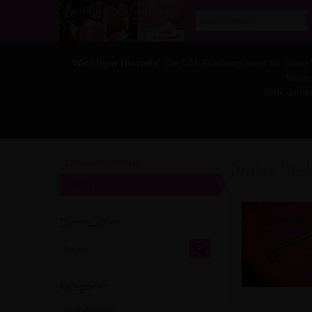
Wichtiger Hinweis:
Die OM-Academy steht für diese WE
Wesen
WIR diene
Naturhei
Online-Seminare
[4]
Videos
[4]
Durchsuchen
Kategorien
Alle Kategorien
[477]