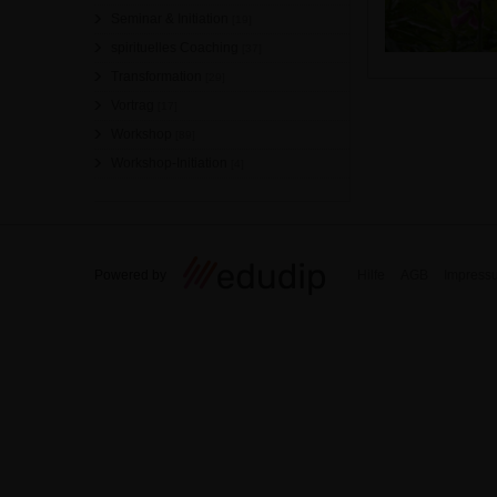
Seminar & Initiation
[19]
spirituelles Coaching
[37]
Transformation
[29]
Vortrag
[17]
Workshop
[89]
Workshop-Initiation
[4]
Powered by
Hilfe
AGB
Impress