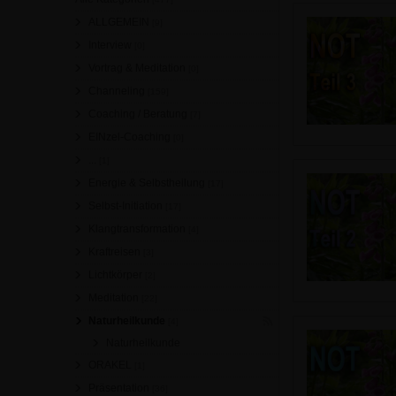
ALLGEMEIN
[9]
Interview
[0]
Vortrag & Meditation
[0]
Channeling
[159]
Coaching / Beratung
[7]
EINzel-Coaching
[0]
...
[1]
Energie & Selbstheilung
[17]
Selbst-Initiation
[17]
Klangtransformation
[4]
Kraftreisen
[3]
Lichtkörper
[2]
Meditation
[22]
Naturheilkunde
[4]
Naturheilkunde
ORAKEL
[1]
Präsentation
[36]