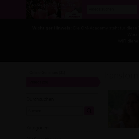
Wichtiger Hinweis:
Die OM-Academy steht für diese WE
Wesen
WIR diene
Transfor
Online-Seminare
[31]
Videos
[29]
Durchsuchen
Kategorien
Alle Kategorien
[477]