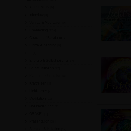
ALLGEMEIN
[9]
Interview
[0]
Vortrag & Meditation
[0]
Channeling
[159]
Coaching / Beratung
[7]
EINzel-Coaching
[0]
...
[1]
Energie & Selbstheilung
[17]
Selbst-Initiation
[17]
Klangtransformation
[4]
Kraftreisen
[3]
Lichtkörper
[2]
Meditation
[22]
Naturheilkunde
[4]
ORAKEL
[1]
Präsentation
[36]
Seminar & Initiation
[19]